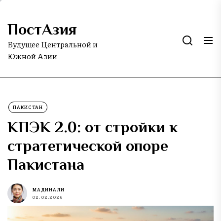
Skip
to
ПостАзия
the
content
Будущее Центральной и
Южной Азии
ПАКИСТАН
КПЭК 2.0: от стройки к
стратегической опоре
Пакистана
МАДИНА ЛИ
02.02.2026