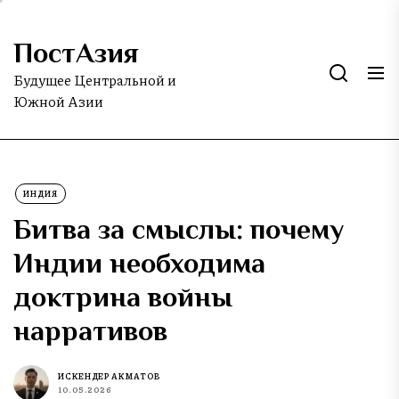
Skip
to
ПостАзия
the
content
Будущее Центральной и
Южной Азии
ИНДИЯ
Битва за смыслы: почему
Индии необходима
доктрина войны
нарративов
ИСКЕНДЕР АКМАТОВ
10.05.2026