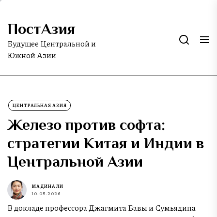
Skip
to
ПостАзия
the
content
Будущее Центральной и
Южной Азии
ЦЕНТРАЛЬНАЯ АЗИЯ
Железо против софта:
стратегии Китая и Индии в
Центральной Азии
МАДИНА ЛИ
10.05.2026
В докладе профессора Джагмита Бавы и Сумьядипа