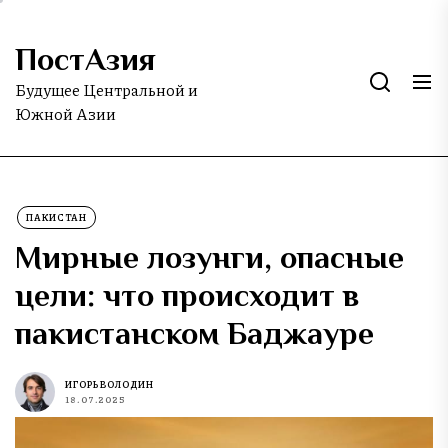
Skip
to
ПостАзия
the
content
Будущее Центральной и
Южной Азии
ПАКИСТАН
Мирные лозунги, опасные
цели: что происходит в
пакистанском Баджауре
ИГОРЬ ВОЛОДИН
18.07.2025