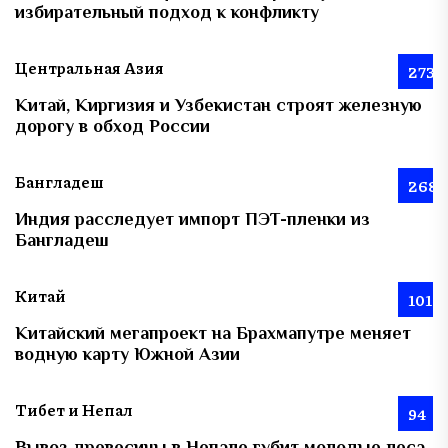
избирательный подход к конфликту
Центральная Азия
273
Китай, Киргизия и Узбекистан строят железную
дорогу в обход России
Бангладеш
268
Индия расследует импорт ПЭТ-пленки из
Бангладеш
Китай
101
Китайский мегапроект на Брахмапутре меняет
водную карту Южной Азии
Тибет и Непал
94
Вывоз древесины в Непале губит молодые леса