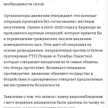
необходимости силой.
Организаторы движения утверждают, что военные
операции проводятся без согласования с местным
населением. Однако в 2024–2025 годах в Баджауре не
проводилось крупных операций, которые привели бы
к перемещению гражданских лиц или введению
комендантского часа. Речь идет об операциях на
основе разведданных, направленных против остатков
группировки ТТП (Техрик-и-Талибан Пакистан),
которые совершают нападения на те самые общины,
что теперь протестуют. Возникает очевидное
противоречие: движение обвиняет государство в
бездействии и одновременно отвергает предлагаемые
им инструменты безопасности.
Заявления о том, что записи с камер видеонаблюдения
с мест недавних инцидентов были удалены по чьему-то
указанию, не подкрепляются никакими