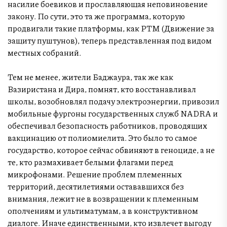
насилие боевиков и прославляющая неповиновение
закону. По сути, это та же программа, которую
продвигали такие платформы, как PTM (Движение за
защиту пуштунов), теперь представленная под видом
местных собраний.
Тем не менее, жители Баджаура, так же как
Вазиристана и Дира, помнят, кто восстанавливал
школы, возобновлял подачу электроэнергии, привозил
мобильные фургоны государственных служб NADRA и
обеспечивал безопасность работников, проводящих
вакцинацию от полиомиелита. Это было то самое
государство, которое сейчас обвиняют в геноциде, а не
те, кто размахивает белыми флагами перед
микрофонами. Решение проблем племенных
территорий, десятилетиями остававшихся без
внимания, лежит не в возвращении к племенным
ополчениям и ультиматумам, а в конструктивном
диалоге. Иначе единственными, кто извлечет выгоду