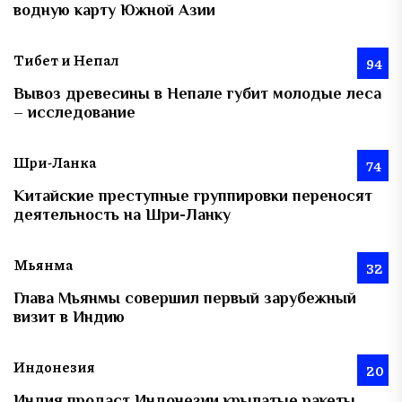
водную карту Южной Азии
Тибет и Непал
94
Вывоз древесины в Непале губит молодые леса
– исследование
Шри-Ланка
74
Китайские преступные группировки переносят
деятельность на Шри-Ланку
Мьянма
32
Глава Мьянмы совершил первый зарубежный
визит в Индию
Индонезия
20
Индия продаст Индонезии крылатые ракеты