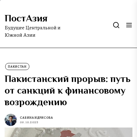
Skip
to
ПостАзия
the
content
Будущее Центральной и
Южной Азии
ПАКИСТАН
Пакистанский прорыв: путь
от санкций к финансовому
возрождению
САБИНА ИДРИСОВА
08.10.2025