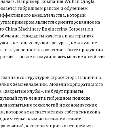
ачалась. Например, компания Wuhan Qingfa
нимается гибридным рапсом и обучением
о эффективного вмешательства, который
ругим примером является ориентированное на
о China Machinery Engineering Corporation
бучение, стандарты качества и выстраивая
ужны не только лучшие ресурсы, но и лучшие
чить уверенность в качестве, сбыте продукции
урожая, а также стимулировать мелкие хозяйства
вязанные со структурой агросектора Пакистана,
мелких землевладений. Модели корпоративного
 «закрытые клубы», не будут приняты
зумный путь лежит в гибридном подходе:
для испытания технологий и экономических
м, которое вовлекает мелких собственников в
е одним серьезным испытанием станет
бразований, к которым призывает премьер-