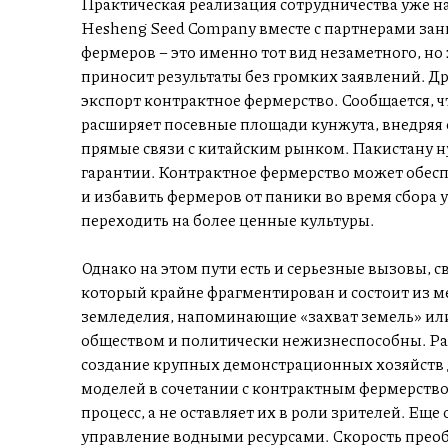
Практическая реализация сотрудничества уже н
Hesheng Seed Company вместе с партнерами за
фермеров – это именно тот вид незаметного, н
приносит результаты без громких заявлений. Д
экспорт контрактное фермерство. Сообщается, чт
расширяет посевные площади кунжута, внедряя о
прямые связи с китайским рынком. Пакистану н
гарантии. Контрактное фермерство может обеспе
и избавить фермеров от паники во время сбора 
переходить на более ценные культуры.
Однако на этом пути есть и серьезные вызовы, с
который крайне фрагментирован и состоит из 
земледелия, напоминающие «захват земель» или
обществом и политически нежизнеспособны. Ра
создание крупных демонстрационных хозяйств 
моделей в сочетании с контрактным фермерство
процесс, а не оставляет их в роли зрителей. Ещ
управление водными ресурсами. Скорость прео