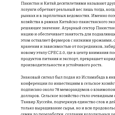
Пакистан и Китай десятилетиями называют друг
лозунги обретают реальный вес лишь тогда, когд
рынках и в зарплатных ведомостях. Именно поэ
хозяйства в рамках Китайско-пакистанского эк
решающее значение. Аграрный сектор Пакистана
нацию и обеспечивает занятость для подавляюще
этом оставляет фермеров с низкими урожаями,
хранения и зависимостью от посредников, заб
новому этапу CPEC 2.0, где в центр внимания по
продуктов питания и экспорт, превращает корид
производительности и устойчивого роста.
Знаковый сигнал был подан из Исламабада в янв
конференции по инвестициям в сельское хозяй
подписано около 78 меморандумов о взаимопон
долларов. Сельское хозяйство стало очевидным 
Танвир Хуссейн, подчеркнув единство слов и де
только выращивание сырья, но и всю продоволь
семян до переработки, создания холодильных це