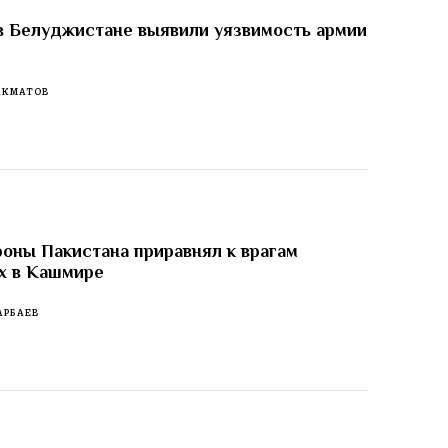
в Белуджистане выявили уязвимость армии
АКМАТОВ
оны Пакистана приравнял к врагам
х в Кашмире
АРБАЕВ