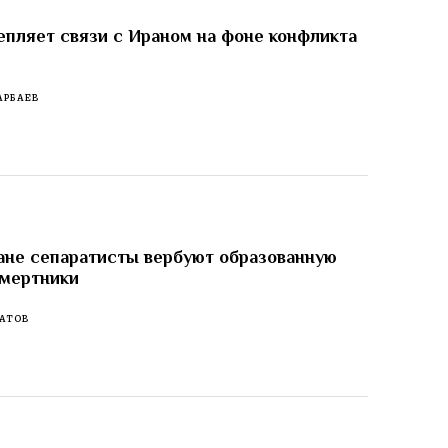
епляет связи с Ираном на фоне конфликта
АРБАЕВ
не сепаратисты вербуют образованную
смертники
АТОВ