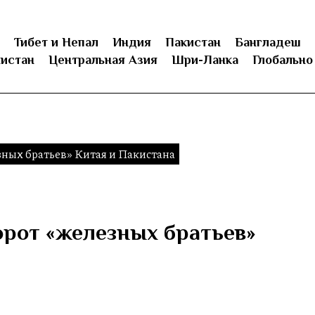
Тибет и Непал
Индия
Пакистан
Бангладеш
истан
Центральная Азия
Шри-Ланка
Глобально
зных братьев» Китая и Пакистана
орот «железных братьев»