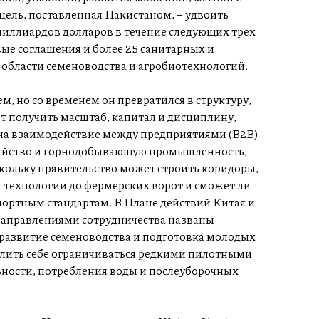
ель, поставленная Пакистаном, – удвоить
миллиардов долларов в течение следующих трех
ые соглашения и более 25 санитарных и
 области семеноводства и агробиотехнологий.
, но со временем он превратился в структуру,
т получить масштаб, капитал и дисциплину,
 на взаимодействие между предприятиями (B2B)
зяйство и горнодобывающую промышленность, –
скольку правительство может строить коридоры,
 технологии до фермерских ворот и сможет ли
портным стандартам. В Плане действий Китая и
направлениями сотрудничества названы
развитие семеноводства и подготовка молодых
олить себе ограничиваться редкими пилотными
ности, потребления воды и послеуборочных