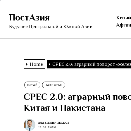
Skip
to
ПостАзия
the
Китай
content
Афган
Будущее Центральной и Южной Азии
Home
CPEC 2.0: аграрный поворот «желе
КИТАЙ
ПАКИСТАН
CPEC 2.0: аграрный пов
Китая и Пакистана
ВЛАДИМИР ПЕСКОВ
13.02.2026