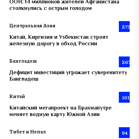
ООН: 14 миллионов жителей Афганистана
столкнулись с острым голодом
Центральная Азия
273
Китай, Киргизия и Узбекистан строят
железную дорогу в обход России
Бангладеш
267
Дефицит инвестиций угрожает суверенитету
Бангладеш
Китай
101
Китайский мегапроект на Брахмапутре
меняет водную карту Южной Азии
Тибет и Непал
94