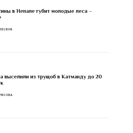
ины в Непале губит молодые леса –
е
ПЕСКОВ
а выселили из трущоб в Катманду до 20
ек
РИСОВА