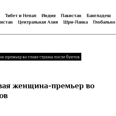
Тибет и Непал
Индия
Пакистан
Бангладеш
истан
Центральная Азия
Шри-Ланка
Глобально
а-премьер во главе страны после бунтов
рвая женщина-премьер во
ов