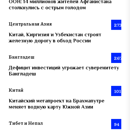
ООН: 14 миллионов жителей Афганистана
столкнулись с острым голодом
Центральная Азия
273
Китай, Киргизия и Узбекистан строят
железную дорогу в обход России
Бангладеш
267
Дефицит инвестиций угрожает суверенитету
Бангладеш
Китай
101
Китайский мегапроект на Брахмапутре
меняет водную карту Южной Азии
Тибет и Непал
94