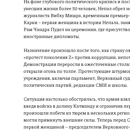
На фоне глубокого политического кризиса и по
унесших жизни более 50 человек, Непал обрел н
журналиста Вибху Мишра, временным премьер-
Карки – первая женщина в истории Непала, заня
Рам Чандра Пудел на церемонии, где присутств
иностранные дипломаты.
Назначение произошло после того, как страну о
«протест поколения Z» против коррупции, непот
Демонстрации переросли в ожесточенные столкн
открыли огонь по толпе. Протестующие штурмо
учреждения, включая парламент, Верховный суд
политических партий, редакции СМИ и школы.
Ситуация настолько обострилась, что армия взял
введя войска в долину Катманду и ограничив пе
произошли побеги из тюрем в нескольких регио
могли примкнуть внешние силы. Теперь перед С
первой женщиной – председателем Верховного суд