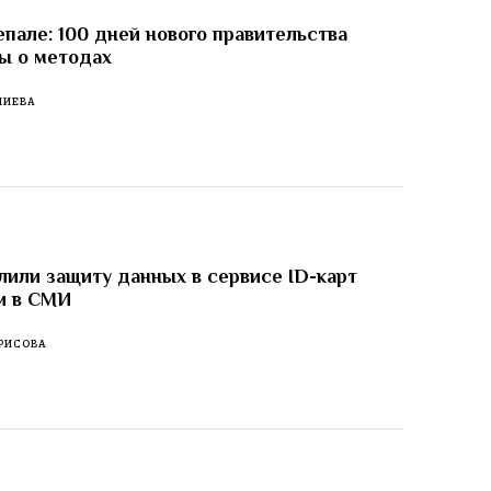
пале: 100 дней нового правительства
ы о методах
ЛИЕВА
лили защиту данных в сервисе ID-карт
и в СМИ
РИСОВА