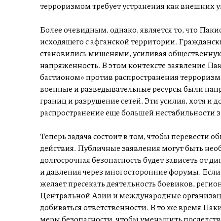
терроризмом требует устранения как внешних уг
Более очевидным, однако, является то, что Пак
исходящего с афганской территории. Гражданск
становились мишенями, усиливая общественну
напряженность. В этом контексте заявление Пак
бастионом» против распространения терроризма
военные и разведывательные ресурсы были нап
границ и разрушение сетей. Эти усилия, хотя и
распространение еще большей нестабильности з
Теперь задача состоит в том, чтобы перевести 
действия. Публичные заявления могут быть не
долгосрочная безопасность будет зависеть от 
и давления через многосторонние форумы. Если
желает пресекать деятельность боевиков, регио
Центральной Азии и международные организаци
добиваться ответственности. В то же время Па
меры безопасности, чтобы уменьшить последств