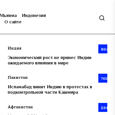
Мьянма
Индонезия
О сайте
Индия
864
Экономический рост не принес Индии
ожидаемого влияния в мире
Пакистан
766
Исламабад винит Индию в протестах в
подконтрольной части Кашмира
Афганистан
294