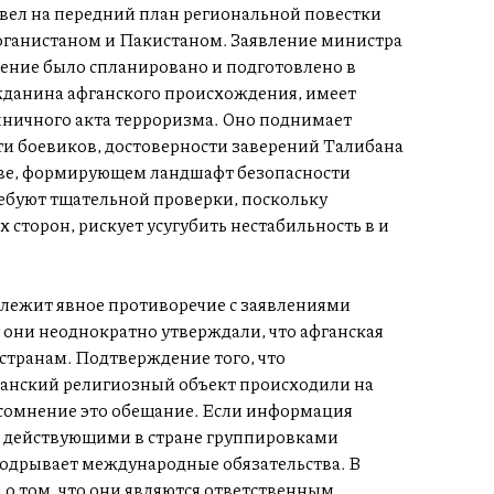
вел на передний план региональной повестки
ганистаном и Пакистаном. Заявление министра
дение было спланировано и подготовлено в
жданина афганского происхождения, имеет
иничного акта терроризма. Оно поднимает
и боевиков, достоверности заверений Талибана
тве, формирующем ландшафт безопасности
ебуют тщательной проверки, поскольку
 сторон, рискует усугубить нестабильность в и
 лежит явное противоречие с заявлениями
у они неоднократно утверждали, что афганская
 странам. Подтверждение того, что
данский религиозный объект происходили на
 сомнение это обещание. Если информация
ад действующими в стране группировками
подрывает международные обязательства. В
 о том, что они являются ответственным