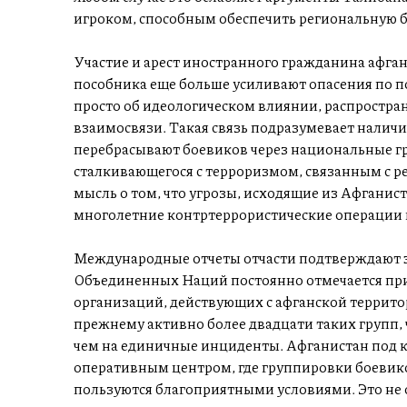
игроком, способным обеспечить региональную б
Участие и арест иностранного гражданина афган
пособника еще больше усиливают опасения по по
просто об идеологическом влиянии, распростран
взаимосвязи. Такая связь подразумевает наличие
перебрасывают боевиков через национальные г
сталкивающегося с терроризмом, связанным с 
мысль о том, что угрозы, исходящие из Афганист
многолетние контртеррористические операции и
Международные отчеты отчасти подтверждают э
Объединенных Наций постоянно отмечается при
организаций, действующих с афганской террито
прежнему активно более двадцати таких групп, 
чем на единичные инциденты. Афганистан под к
оперативным центром, где группировки боевико
пользуются благоприятными условиями. Это не 