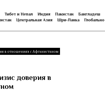
Тибет и Непал
Индия
Пакистан
Бангладеш
истан
Центральная Азия
Шри-Ланка
Глобально
рия в отношениях с Афганистаном
изис доверия в
аном