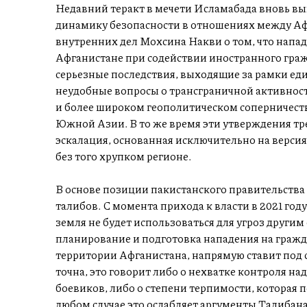
Недавний теракт в мечети Исламабада вновь вы
динамику безопасности в отношениях между Аф
внутренних дел Мохсина Накви о том, что напа
Афганистане при содействии иностранного гра
серьезные последствия, выходящие за рамки ед
неудобные вопросы о трансграничной активност
и более широком геополитическом соперничес
Южной Азии. В то же время эти утверждения тр
эскалация, основанная исключительно на версиях
без того хрупком регионе.
В основе позиции пакистанского правительства
талибов. С момента прихода к власти в 2021 год
земля не будет использоваться для угроз другим
планирование и подготовка нападения на граж
территории Афганистана, напрямую ставит под
точна, это говорит либо о нехватке контроля н
боевиков, либо о степени терпимости, которая 
любом случае это ослабляет аргументы Талибана