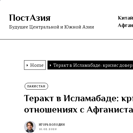
Skip
to
ПостАзия
the
Китай
content
Афган
Будущее Центральной и Южной Азии
Home
Теракт в Исламабаде: кризис дове
ПАКИСТАН
Теракт в Исламабаде: кр
отношениях с Афганист
ИГОРЬ ВОЛОДИН
10.02.2026