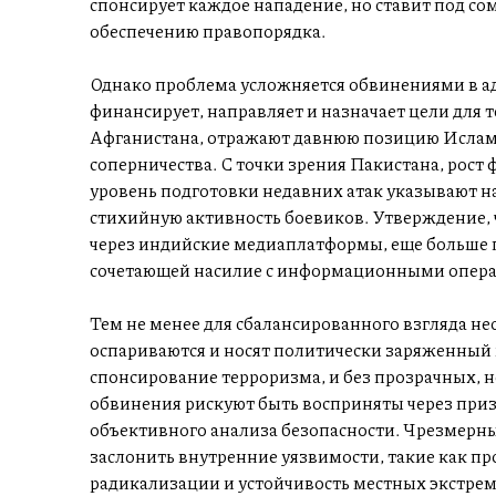
спонсирует каждое нападение, но ставит под с
обеспечению правопорядка.
Однако проблема усложняется обвинениями в ад
финансирует, направляет и назначает цели для 
Афганистана, отражают давнюю позицию Ислама
соперничества. С точки зрения Пакистана, рос
уровень подготовки недавних атак указывают на
стихийную активность боевиков. Утверждение, 
через индийские медиаплатформы, еще больше п
сочетающей насилие с информационными опер
Тем не менее для сбалансированного взгляда не
оспариваются и носят политически заряженный 
спонсирование терроризма, и без прозрачных, 
обвинения рискуют быть восприняты через приз
объективного анализа безопасности. Чрезмерн
заслонить внутренние уязвимости, такие как пр
радикализации и устойчивость местных экстрем