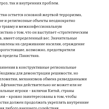
роз, так и внутренних проблем.
истан остается основной жертвой терроризма,
ие и религиозные объекты неоднократно
ю травму и межконфессиональную
истана о том, что он выступает «стратегическим
, имеет определенный вес. Значительные
равлены на сдерживание насилия, ограждение
 дорогостоящие, возможно, предотвратили
а пределы Пакистана.
обвинения в конструктивные региональные
обходимы для демонстрации решимости, но
дипломатии, механизмов обмена разведданными
 Афганистан действительно не может или не
нальные игроки – включая Китай, страны
и – кровно заинтересованы в том, чтобы
кистан должен продолжать укреплять внутренние
ия любого внешнего содействия.