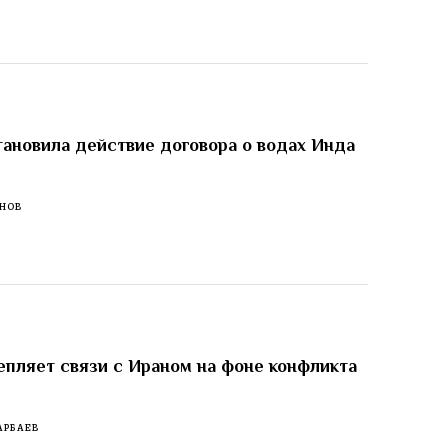
ановила действие договора о водах Инда
м
ЕНОВ
епляет связи с Ираном на фоне конфликта
АРБАЕВ