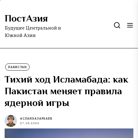
Skip
to
ПостАзия
the
content
Будущее Центральной и
Южной Азии
ПАКИСТАН
Тихий ход Исламабада: как
Пакистан меняет правила
ядерной игры
АСЛАН БАЗАРБАЕВ
27.02.2026