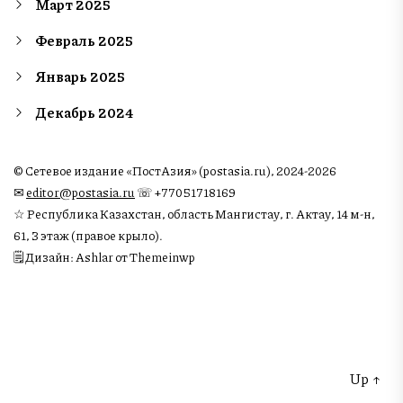
Март 2025
Февраль 2025
Январь 2025
Декабрь 2024
© Сетевое издание «ПостАзия» (postasia.ru), 2024-2026
✉︎
editor@postasia.ru
☏ +77051718169
☆ Республика Казахстан, область Мангистау, г. Актау, 14 м-н,
61, 3 этаж (правое крыло).
🗒 Дизайн: Ashlar от Themeinwp
Up
↑