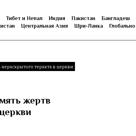
Тибет и Непал
Индия
Пакистан
Бангладеш
истан
Центральная Азия
Шри-Ланка
Глобально
 нераскрытого теракта в церкви
мять жертв
 церкви