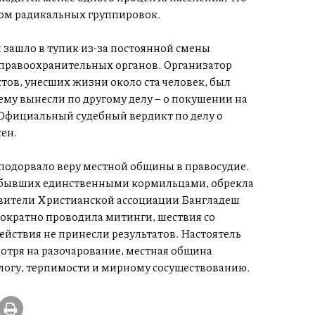
цом радикальных группировок.
 зашло в тупик из-за постоянной смены
у правоохранительных органов. Организатор
тов, унесших жизни около ста человек, был
 ему вынесли по другому делу – о покушении на
 Официальный судебный вердикт по делу о
ен.
 подорвало веру местной общины в правосудие.
, бывших единственными кормильцами, обрекла
вители Христианской ассоциации Бангладеш
ократно проводила митинги, шествия со
ействия не принесли результатов. Настоятель
отря на разочарование, местная община
огу, терпимости и мирному сосуществованию.