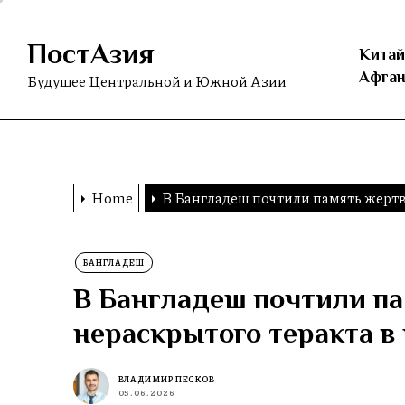
Skip
to
ПостАзия
the
Китай
content
Афган
Будущее Центральной и Южной Азии
Home
В Бангладеш почтили память жертв
БАНГЛАДЕШ
В Бангладеш почтили па
нераскрытого теракта в
ВЛАДИМИР ПЕСКОВ
05.06.2026