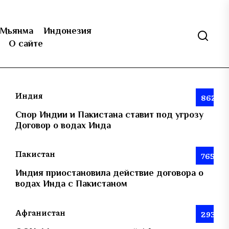
Мьянма
Индонезия
О сайте
Индия
862
Спор Индии и Пакистана ставит под угрозу
Договор о водах Инда
Пакистан
765
Индия приостановила действие договора о
водах Инда с Пакистаном
Афганистан
293