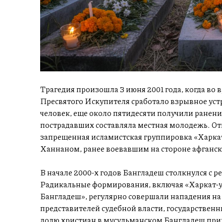
Трагедия произошла 3 июня 2001 года, когда во
Пресвятого Искупителя сработало взрывное устр
человек, еще около пятидесяти получили ранен
пострадавших составляла местная молодежь. Отв
запрещенная исламистская группировка «Харка
Ханнаном, ранее воевавшим на стороне афганс
В начале 2000-х годов Бангладеш столкнулся с 
Радикальные формирования, включая «Харкат-
Бангладеш», регулярно совершали нападения на 
представителей судебной власти, государствен
долю христиан в мусульманском Бангладеш прих