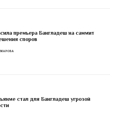
сила премьера Бангладеш на саммит
ешения споров
ОМАРОВА
ьянме стал для Бангладеш угрозой
ости
И