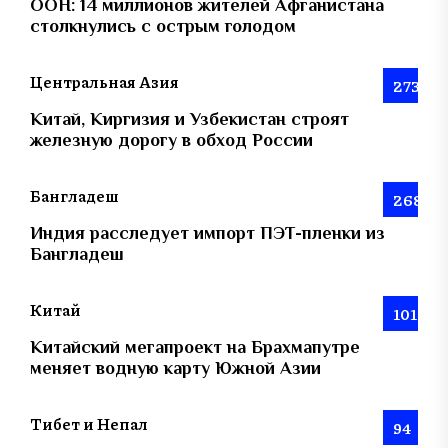
ООН: 14 миллионов жителей Афганистана
столкнулись с острым голодом
Центральная Азия
273
Китай, Киргизия и Узбекистан строят
железную дорогу в обход России
Бангладеш
268
Индия расследует импорт ПЭТ-пленки из
Бангладеш
Китай
101
Китайский мегапроект на Брахмапутре
меняет водную карту Южной Азии
Тибет и Непал
94