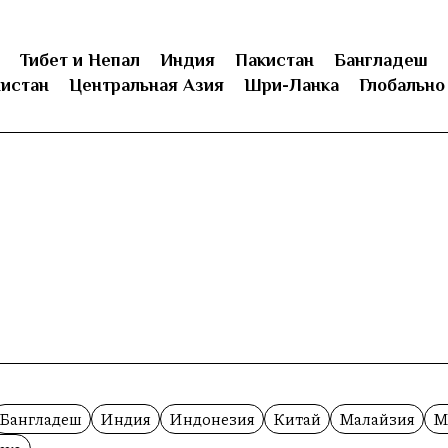
Тибет и Непал
Индия
Пакистан
Бангладеш
истан
Центральная Азия
Шри-Ланка
Глобально
Бангладеш
Индия
Индонезия
Китай
Малайзия
М