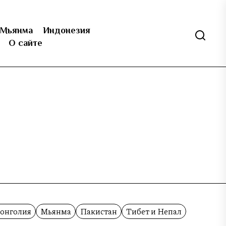
Мьянма
Индонезия
О сайте
онголия
Мьянма
Пакистан
Тибет и Непал