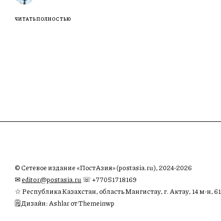
ЧИТАТЬ ПОЛНОСТЬЮ
© Сетевое издание «ПостАзия» (postasia.ru), 2024-2026
✉︎
editor@postasia.ru
☏ +77051718169
☆ Республика Казахстан, область Мангистау, г. Актау, 14 м-н, 61
🗒 Дизайн: Ashlar от Themeinwp