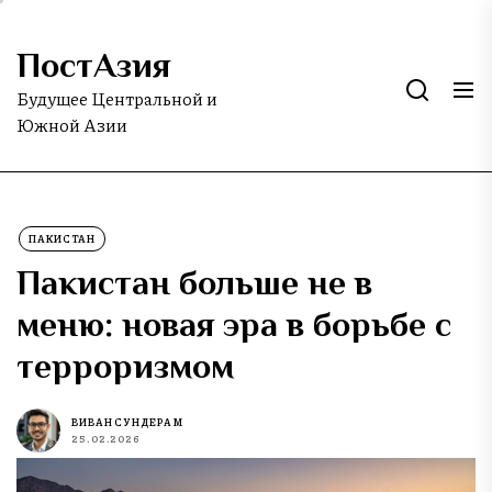
Skip
to
ПостАзия
the
content
Будущее Центральной и
Южной Азии
ПАКИСТАН
Пакистан больше не в
меню: новая эра в борьбе с
терроризмом
ВИВАН СУНДЕРАМ
25.02.2026