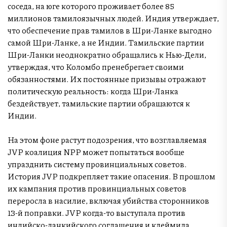
соседа, на юге которого проживает более 85
миллионов тамилоязычных людей. Индия утверждает,
что обеспечение прав тамилов в Шри-Ланке выгодно
самой Шри-Ланке, а не Индии. Тамильские партии
Шри-Ланки неоднократно обращались к Нью-Дели,
утверждая, что Коломбо пренебрегает своими
обязанностями. Их постоянные призывы отражают
политическую реальность: когда Шри-Ланка
бездействует, тамильские партии обращаются к
Индии.
На этом фоне растут подозрения, что возглавляемая
JVP коалиция NPP может попытаться вообще
упразднить систему провинциальных советов.
История JVP подкрепляет такие опасения. В прошлом
их кампания против провинциальных советов
переросла в насилие, включая убийства сторонников
13-й поправки. JVP когда-то выступала против
индийско-ланкийского соглашения и клеймила