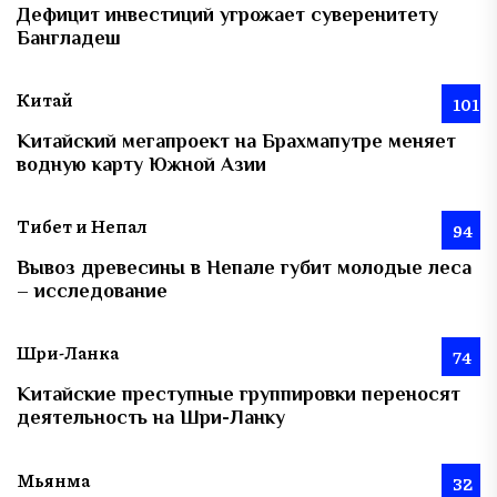
Дефицит инвестиций угрожает суверенитету
Бангладеш
Китай
101
Китайский мегапроект на Брахмапутре меняет
водную карту Южной Азии
Тибет и Непал
94
Вывоз древесины в Непале губит молодые леса
– исследование
Шри-Ланка
74
Китайские преступные группировки переносят
деятельность на Шри-Ланку
Мьянма
32