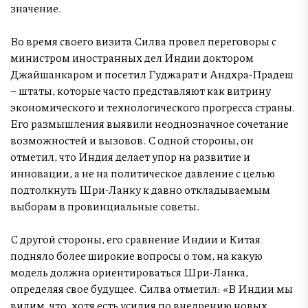
значение.
Во время своего визита Силва провел переговоры с
министром иностранных дел Индии доктором
Джайшанкаром и посетил Гуджарат и Андхра-Прадеш
– штаты, которые часто представляют как витрину
экономического и технологического прогресса страны.
Его размышления выявили неоднозначное сочетание
возможностей и вызовов. С одной стороны, он
отметил, что Индия делает упор на развитие и
инновации, а не на политическое давление с целью
подтолкнуть Шри-Ланку к давно откладываемым
выборам в провинциальные советы.
С другой стороны, его сравнение Индии и Китая
подняло более широкие вопросы о том, на какую
модель должна ориентироваться Шри-Ланка,
определяя свое будущее. Силва отметил: «В Индии мы
видим, что, хотя есть усилия по внедрению новых