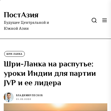
Skip
to
ПостАзия
the
content
Будущее Центральной и
Южной Азии
ШРИ-ЛАНКА
Шри-Ланка на распутье:
уроки Индии для партии
JVP и ее лидера
ВЛАДИМИР ПЕСКОВ
21.02.2026