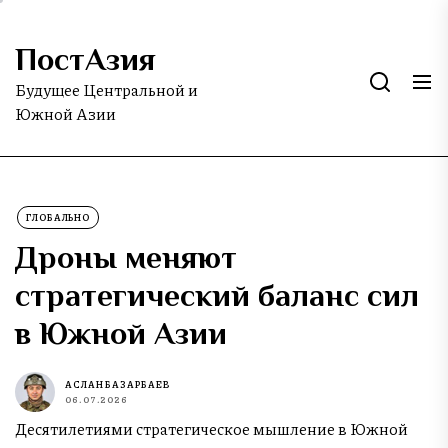
Skip
to
ПостАзия
the
content
Будущее Центральной и
Южной Азии
ГЛОБАЛЬНО
Дроны меняют
стратегический баланс сил
в Южной Азии
АСЛАН БАЗАРБАЕВ
06.07.2026
Десятилетиями стратегическое мышление в Южной