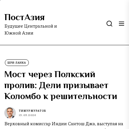
Skip
to
ПостАзия
the
content
Будущее Центральной и
Южной Азии
ШРИ-ЛАНКА
Мост через Полкский
пролив: Дели призывает
Коломбо к решительности
ТИМУР МУРАТОВ
15.05.2026
Верховный комиссар Индии Сантош Джа, выступая на