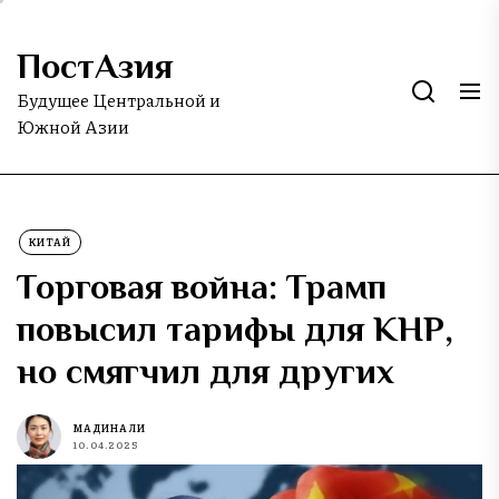
Skip
to
ПостАзия
the
content
Будущее Центральной и
Южной Азии
КИТАЙ
Торговая война: Трамп
повысил тарифы для КНР,
но смягчил для других
МАДИНА ЛИ
10.04.2025