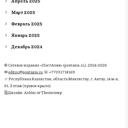
Апрель 2025
Март 2025
Февраль 2025
Январь 2025
Декабрь 2024
© Сетевое издание «ПостАзия» (postasia.ru), 2024-2026
✉︎
editor@postasia.ru
☏ +77051718169
☆ Республика Казахстан, область Мангистау, г. Актау, 14 м-н,
61, 3 этаж (правое крыло).
🗒 Дизайн: Ashlar от Themeinwp