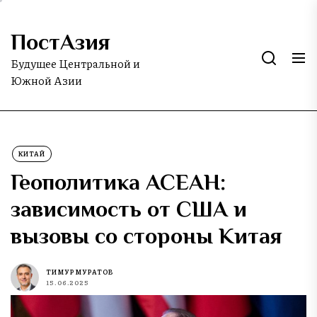
Skip
to
ПостАзия
the
content
Будущее Центральной и
Южной Азии
КИТАЙ
Геополитика АСЕАН:
зависимость от США и
вызовы со стороны Китая
ТИМУР МУРАТОВ
15.06.2025