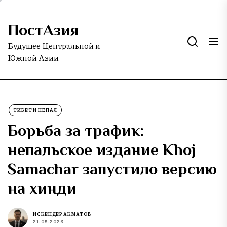
Skip
to
ПостАзия
the
content
Будущее Центральной и
Южной Азии
ТИБЕТ И НЕПАЛ
Борьба за трафик:
непальское издание Khoj
Samachar запустило версию
на хинди
ИСКЕНДЕР АКМАТОВ
21.05.2026