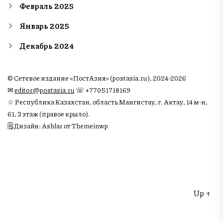
Февраль 2025
Январь 2025
Декабрь 2024
© Сетевое издание «ПостАзия» (postasia.ru), 2024-2026
✉︎
editor@postasia.ru
☏ +77051718169
☆ Республика Казахстан, область Мангистау, г. Актау, 14 м-н,
61, 3 этаж (правое крыло).
🗒 Дизайн: Ashlar от Themeinwp
Up
↑