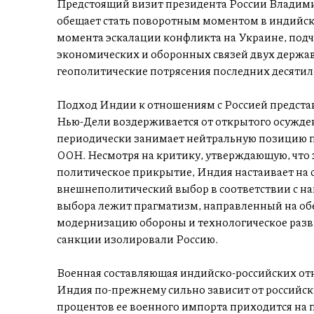
Предстоящий визит президента России Владимир
обещает стать поворотным моментом в индийско
момента эскалации конфликта на Украине, подч
экономических и оборонных связей двух держав
геополитические потрясения последних десятил
Подход Индии к отношениям с Россией предста
Нью-Дели воздерживается от открытого осужден
периодически занимает нейтральную позицию 
ООН. Несмотря на критику, утверждающую, что 
политическое прикрытие, Индия настаивает на 
внешнеполитический выбор в соответствии с на
выбора лежит прагматизм, направленный на обе
модернизацию обороны и технологическое разви
санкции изолировали Россию.
Военная составляющая индийско-российских от
Индия по-прежнему сильно зависит от российски
процентов ее военного импорта приходится на 