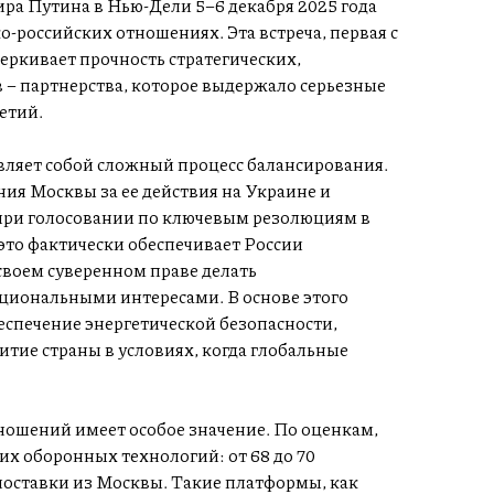
а Путина в Нью-Дели 5–6 декабря 2025 года
-российских отношениях. Эта встреча, первая с
еркивает прочность стратегических,
 – партнерства, которое выдержало серьезные
етий.
вляет собой сложный процесс балансирования.
ия Москвы за ее действия на Украине и
при голосовании по ключевым резолюциям в
это фактически обеспечивает России
своем суверенном праве делать
циональными интересами. В основе этого
спечение энергетической безопасности,
тие страны в условиях, когда глобальные
ношений имеет особое значение. По оценкам,
х оборонных технологий: от 68 до 70
поставки из Москвы. Такие платформы, как