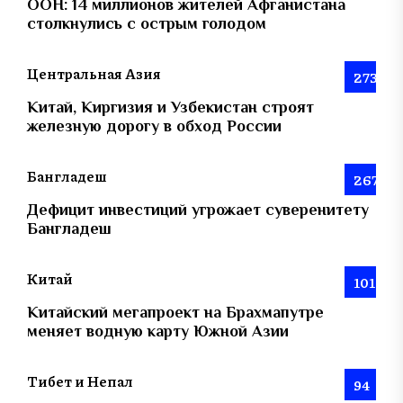
ООН: 14 миллионов жителей Афганистана
столкнулись с острым голодом
Центральная Азия
273
Китай, Киргизия и Узбекистан строят
железную дорогу в обход России
Бангладеш
267
Дефицит инвестиций угрожает суверенитету
Бангладеш
Китай
101
Китайский мегапроект на Брахмапутре
меняет водную карту Южной Азии
Тибет и Непал
94