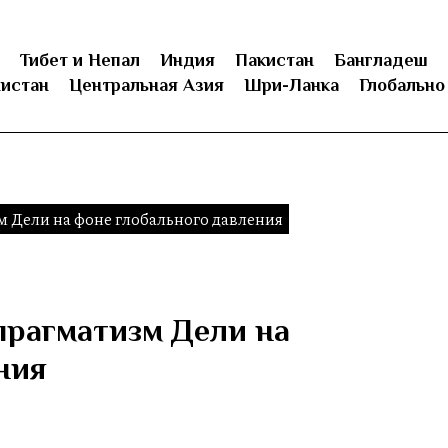
Тибет и Непал
Индия
Пакистан
Бангладеш
истан
Центральная Азия
Шри-Ланка
Глобально
 Дели на фоне глобального давления
прагматизм Дели на
ния