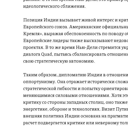
идеологического сближения.
Позиция Индии вызывает живой интерес и кри
Европейского союза. Американские официальн
Кремля», выражая обеспокоенность по поводу о
Европейские лидеры также высказывают недово
проектах. В то же время Нью-Дели стремится укр
диалога Quad, пытаясь сбалансировать отношен
свою стратегическую автономию.
Таким образом, дипломатию Индии в отношении
оппортунизму. Она отражает исторически сложи
стратегической гибкости и попытку ориентиров
меняющимися силовыми отношениями. Хотя это п
критику со стороны западных столиц, оно такж
энергетике, обороне и технологиях. Визит Пути
внешняя политика Индии основана на прагматиз
расчет подвергается критике или неверному то