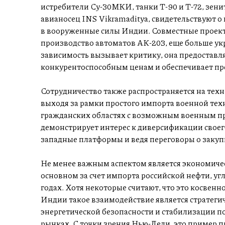
истребители Су-30МКИ, танки Т-90 и Т-72, зен
авианосец INS Vikramaditya, свидетельствуют 
в вооруженные силы Индии. Совместные проекты
производство автоматов АК-203, еще больше ук
зависимость вызывает критику, она предостав
конкурентоспособным ценам и обеспечивает пр
Сотрудничество также распространяется на тех
выходя за рамки простого импорта военной тех
гражданских областях с возможным военным 
демонстрирует интерес к диверсификации своег
западные платформы и ведя переговоры о закупк
Не менее важным аспектом является экономичес
основном за счет импорта российской нефти, угл
годах. Хотя некоторые считают, что это косвен
Индии такое взаимодействие является стратеги
энергетической безопасности и стабилизации п
рынках. С точки зрения Нью-Дели, это пример п