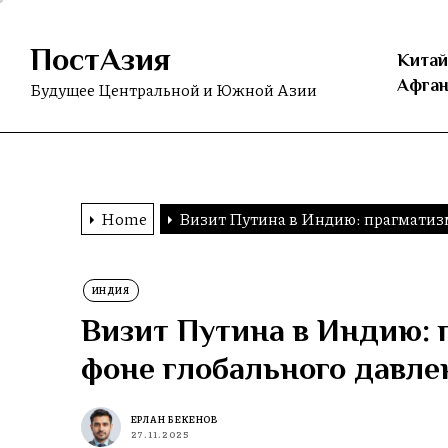
Skip
to
ПостАзия
the
Китай
content
Афган
Будущее Центральной и Южной Азии
Home
Визит Путина в Индию: прагматизм
ИНДИЯ
Визит Путина в Индию: 
фоне глобального давле
ЕРЛАН БЕКЕНОВ
27.11.2025