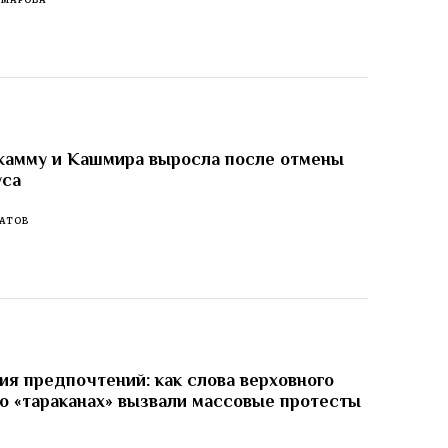
жамму и Кашмира выросла после отмены
уса
АТОВ
я предпочтений: как слова верховного
о «тараканах» вызвали массовые протесты
И