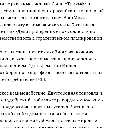
итные ракетные системы С-400 «Триумф» и
о глубине проникновения российских технологий
, включая разработку ракет BrahMos и
репляют эту взаимозависимость. Хотя такая
ляет Нью-Дели проверенные возможности по
еемственность в стратегическом планировании.
нологические проекты двойного назначения,
ники, и включает совместное производство в
применением. Одновременно Индия
о оборонного портфеля, заключая контракты на
е истребителей F-35.
кое взаимодействие. Двусторонняя торговля, в
я и удобрений, побила все рекорды в 2024–2025
но поддерживает военные усилия России, для
ческой необходимостью для обеспечения
оставок во время турбулентности на мировых
рагматичного экономического управления, а не