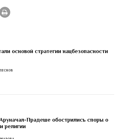
тали основой стратегии нацбезопасности
ПЕСКОВ
 Аруначал-Прадеше обострились споры о
 и религии
ОМАРОВА