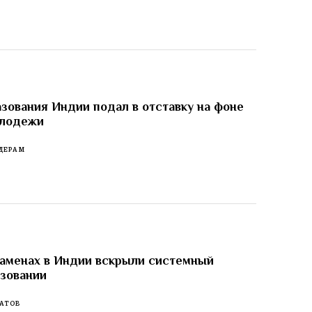
зования Индии подал в отставку на фоне
олодежи
ДЕРАМ
заменах в Индии вскрыли системный
азовании
АТОВ