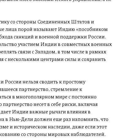
тику со стороны Соединенных Штатов и
ые лица порой называют Индию «пособником
бхода санкций и военной поддержки России.
льство участием Индии в совместных военных
еплять связи с Западом, в том числе в рамках
ия с несколькими центрами силы и сохранить
 России нельзя сводить к простому
вшееся партнерство, стремление к
аться в многополярном мире с постоянно
артнерство несет в себе риски, включая
е дает Индии важные рычаги влияния в
на в Нью-Дели должен еще раз напомнить, что
ме и историческом наследии, даже если этот
лкованию со стороны мировых наблюдателей.