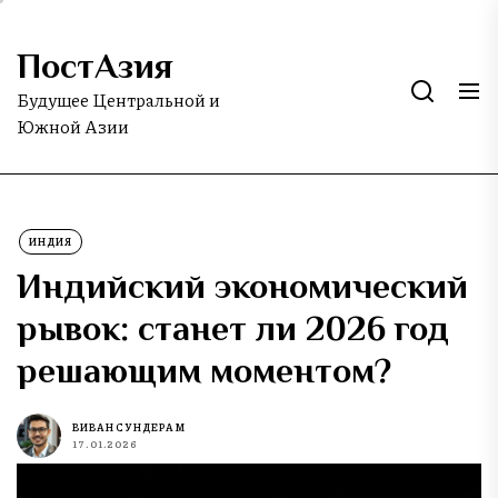
Skip
to
ПостАзия
the
content
Будущее Центральной и
Южной Азии
ИНДИЯ
Индийский экономический
рывок: станет ли 2026 год
решающим моментом?
ВИВАН СУНДЕРАМ
17.01.2026