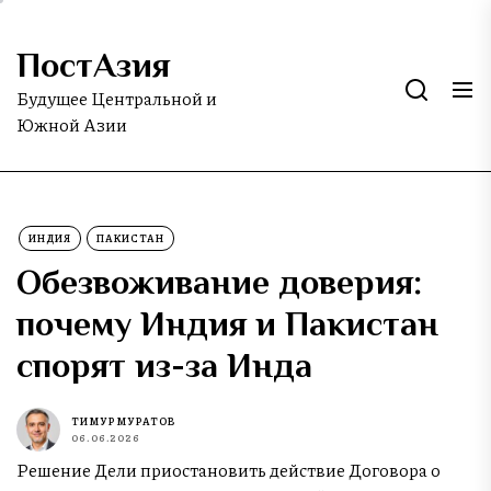
Skip
to
ПостАзия
the
content
Будущее Центральной и
Южной Азии
ИНДИЯ
ПАКИСТАН
Обезвоживание доверия:
почему Индия и Пакистан
спорят из-за Инда
ТИМУР МУРАТОВ
06.06.2026
Решение Дели приостановить действие Договора о