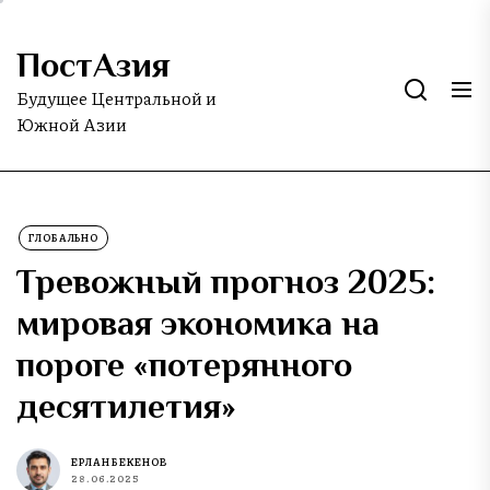
Skip
to
ПостАзия
the
content
Будущее Центральной и
Южной Азии
ГЛОБАЛЬНО
Тревожный прогноз 2025:
мировая экономика на
пороге «потерянного
десятилетия»
ЕРЛАН БЕКЕНОВ
28.06.2025