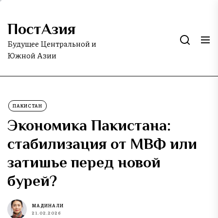
Skip
to
ПостАзия
the
content
Будущее Центральной и
Южной Азии
ПАКИСТАН
Экономика Пакистана:
стабилизация от МВФ или
затишье перед новой
бурей?
МАДИНА ЛИ
21.02.2026