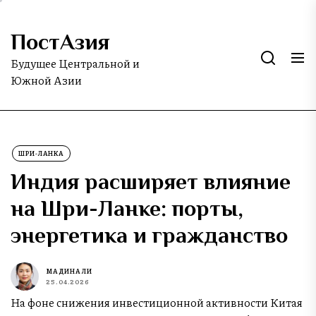
Skip
to
ПостАзия
the
content
Будущее Центральной и
Южной Азии
ШРИ-ЛАНКА
Индия расширяет влияние
на Шри-Ланке: порты,
энергетика и гражданство
МАДИНА ЛИ
25.04.2026
На фоне снижения инвестиционной активности Китая