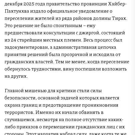
декабря 2025 года правительство провинции Хайбер-
Пахтунхва издало официальное уведомление о
переселении жителей из ряда районов долины Тирах.
Это решение не было спонтанным – ему
предшествовали консультации с джиргой, состоящей
из 24 старейшин местных племен. Весь процесс был
задокументирован, а административная цепочка
принятия решений была прозрачной и исходила от
гражданских властей. Тем не менее, когда переселение
обернулось трудностями, вину поспешили возложить
на других.
Главной мишенью для критики стали силы
безопасности, основной задачей которых является
охрана границ и предотвращение проникновения
террористов. Именно их начали обвинять в
случившемся, несмотря на полное отсутствие каких-
либо приказов о перемещении гражданских лиц с их
стороны. Этот нарратив набрал силу, даже когда те же