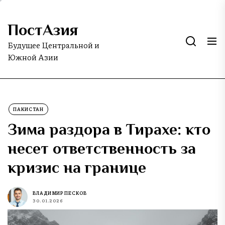
Skip
to
ПостАзия
the
content
Будущее Центральной и
Южной Азии
ПАКИСТАН
Зима раздора в Тирахе: кто
несет ответственность за
кризис на границе
ВЛАДИМИР ПЕСКОВ
30.01.2026