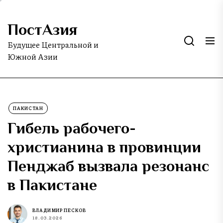
Skip
to
ПостАзия
the
content
Будущее Центральной и
Южной Азии
ПАКИСТАН
Гибель рабочего-
христианина в провинции
Пенджаб вызвала резонанс
в Пакистане
ВЛАДИМИР ПЕСКОВ
18.03.2026