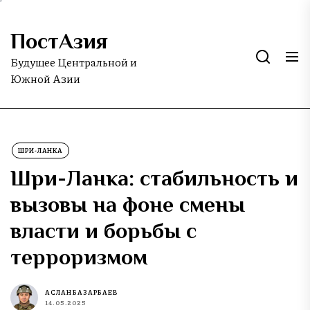
Skip
to
ПостАзия
the
content
Будущее Центральной и
Южной Азии
ШРИ-ЛАНКА
Шри-Ланка: стабильность и
вызовы на фоне смены
власти и борьбы с
терроризмом
АСЛАН БАЗАРБАЕВ
14.05.2025