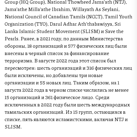
Group (HQ Group), National Thowheed Jama’ath (NTJ),
Jama’athe Milla’athe Ibrahim, Willayath As Seylani,
National Council of Canadian Tamils (NCCT), Tamil Youth
Organization (TYO), Darul Adhar Ath’thabawiyya, Sri
Lanka Islamic Student Movement (SLISM) и Save the
Pearls. Ранее, в 2021 году, по данным Министерства
обороны, 18 организаций и 577 физических лиц были
внесены в черный список за финансирование
терроризма. В августе 2022 года этот список был
пересмотрен: шесть организаций и 316 физических лиц
были исключены, но добавлены три новые
организации и 55 новых лиц. Таким образом, на 1
августа 2022 года в черном списке числились не менее
15 организаций и 361 физическое лицо. Среди
исключенных в 2022 году были шесть международных
тамильских организаций. Из 15 групп, остающихся в
списке, пять являются исламистскими, включая NTJ и
SLISM.