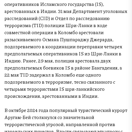
оперативников Исламского государства (IS),
арестованных в Индии. 31 мая Департамент уголовных
расследований (CID) и Отдел по расследованию
терроризма (TID) полиции Шри-Ланки в ходе
совместной операции в Коломбо арестовали
разыскиваемого Османа Пушпараджу Джерарда,
подозреваемого в координации переправки четырех
предполагаемых оперативников IS из Шри-Ланки в
Индию. Ранее, 29 мая, полиция арестовала двух
предполагаемых боевиков IS в районе Бангадения, а
22 мая TID задержал в Коломбо еще одного
подозреваемого в терроризме, тесно связанного с
четырьмя террористами IS шри-ланкийского
происхождения, арестованными в Индии.
В октябре 2024 года популярный туристический курорт
Аругам-Бей столкнулся со значительной
террористической угрозой, направленной против
израильских туристов. Власти связывают эту угрозу с