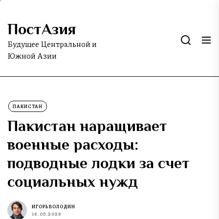
Skip
to
ПостАзия
the
content
Будущее Центральной и
Южной Азии
ПАКИСТАН
Пакистан наращивает
военные расходы:
подводные лодки за счет
социальных нужд
ИГОРЬ ВОЛОДИН
16.05.2026