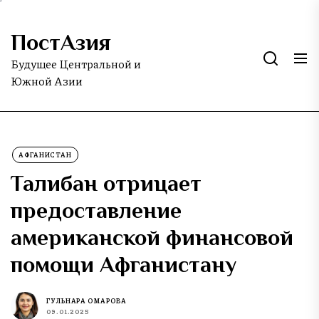
Skip
to
ПостАзия
the
content
Будущее Центральной и
Южной Азии
АФГАНИСТАН
Талибан отрицает
предоставление
американской финансовой
помощи Афганистану
ГУЛЬНАРА ОМАРОВА
09.01.2025