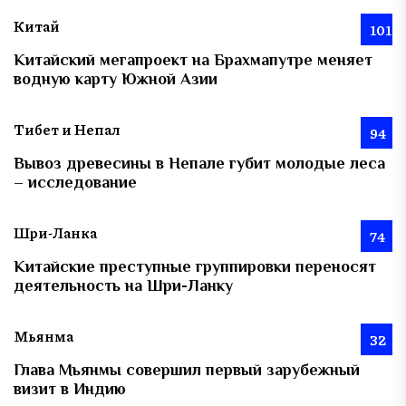
Китай
101
Китайский мегапроект на Брахмапутре меняет
водную карту Южной Азии
Тибет и Непал
94
Вывоз древесины в Непале губит молодые леса
– исследование
Шри-Ланка
74
Китайские преступные группировки переносят
деятельность на Шри-Ланку
Мьянма
32
Глава Мьянмы совершил первый зарубежный
визит в Индию