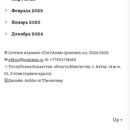
Февраль 2025
Январь 2025
Декабрь 2024
© Сетевое издание «ПостАзия» (postasia.ru), 2024-2026
✉︎
editor@postasia.ru
☏ +77051718169
☆ Республика Казахстан, область Мангистау, г. Актау, 14 м-н,
61, 3 этаж (правое крыло).
🗒 Дизайн: Ashlar от Themeinwp
Up
↑