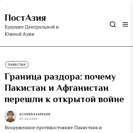
Skip
to
ПостАзия
the
content
Будущее Центральной и
Южной Азии
ПАКИСТАН
Граница раздора: почему
Пакистан и Афганистан
перешли к открытой войне
АСЛАН БАЗАРБАЕВ
23.04.2026
Вооруженное противостояние Пакистана и