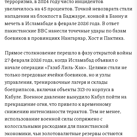
терроризма, в 2024 году число инцидентов
увеличилось на 45 процентов. Точкой невозврата стали
нападения на блокпост в Баджауре, конвой в Банну и
мечеть в Исламабаде в феврале 2026 года. В ответ
пакистанские ВВС нанесли точечные удары по базам
боевиков в провинциях Нангархар, Хост и Пактика.
Прямое столкновение перешло в фазу открытой войны
27 февраля 2026 года, когда Исламабад объявил о
начале операции «Газаб Лиль-Хак». Целями стали не
только передовые ячейки боевиков, но и узлы
управления, тренировочные лагеря и склады
боеприпасов, включая объекты 313-го корпуса в
Кабуле. Военное давление вынудило Кабул пойти на
прекращение огня, что привело к временному
снижению интенсивности терактов. Тем не менее,
использование военной силы сопряжено с
колоссальными расходами для пакистанской
экономики, чьи золотовалютные резервы остаются