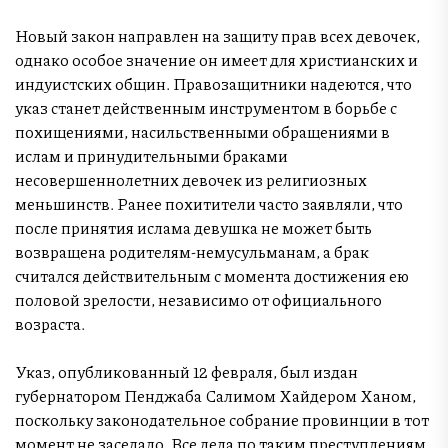
Новый закон направлен на защиту прав всех девочек,
однако особое значение он имеет для христианских и
индуистских общин. Правозащитники надеются, что
указ станет действенным инструментом в борьбе с
похищениями, насильственными обращениями в
ислам и принудительными браками
несовершеннолетних девочек из религиозных
меньшинств. Ранее похитители часто заявляли, что
после принятия ислама девушка не может быть
возвращена родителям-немусульманам, а брак
считался действительным с момента достижения ею
половой зрелости, независимо от официального
возраста.
Указ, опубликованный 12 февраля, был издан
губернатором Пенджаба Салимом Хайдером Ханом,
поскольку законодательное собрание провинции в тот
момент не заседало. Все дела по таким преступлениям