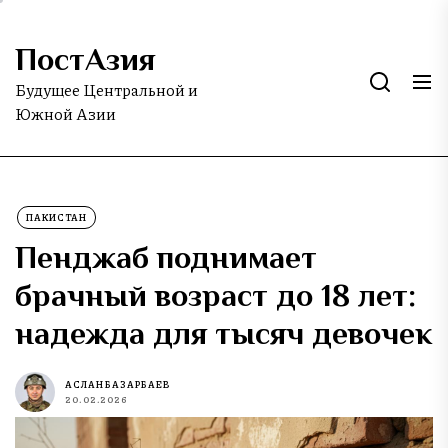
Skip
to
ПостАзия
the
content
Будущее Центральной и
Южной Азии
ПАКИСТАН
Пенджаб поднимает
брачный возраст до 18 лет:
надежда для тысяч девочек
АСЛАН БАЗАРБАЕВ
20.02.2026