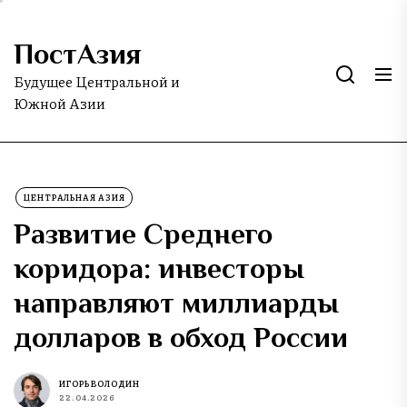
Skip
to
ПостАзия
the
content
Будущее Центральной и
Южной Азии
ЦЕНТРАЛЬНАЯ АЗИЯ
Развитие Среднего
коридора: инвесторы
направляют миллиарды
долларов в обход России
ИГОРЬ ВОЛОДИН
22.04.2026