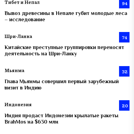
Тибет и Непал
94
Вывоз древесины в Непале губит молодые леса
– исследование
Шри-Ланка
74
Китайские преступные группировки переносят
деятельность на Шри-Ланку
Мьянма
32
Глава Мьянмы совершил первый зарубежный
визит в Индию
Индонезия
20
Индия продаст Индонезии крылатые ракеты
BrahMos на $630 млн