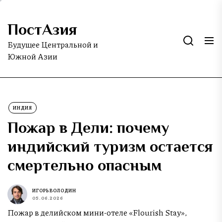
Skip
to
ПостАзия
the
content
Будущее Центральной и
Южной Азии
ИНДИЯ
Пожар в Дели: почему
индийский туризм остается
смертельно опасным
ИГОРЬ ВОЛОДИН
05.06.2026
Пожар в делийском мини-отеле «Flourish Stay»,