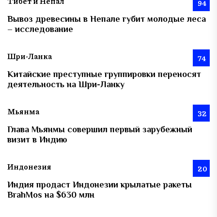
Тибет и Непал
94
Вывоз древесины в Непале губит молодые леса
– исследование
Шри-Ланка
74
Китайские преступные группировки переносят
деятельность на Шри-Ланку
Мьянма
32
Глава Мьянмы совершил первый зарубежный
визит в Индию
Индонезия
20
Индия продаст Индонезии крылатые ракеты
BrahMos на $630 млн