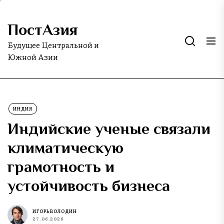
Skip
to
ПостАзия
the
content
Будущее Центральной и
Южной Азии
ИНДИЯ
Индийские ученые связали
климатическую
грамотность и
устойчивость бизнеса
ИГОРЬ ВОЛОДИН
27.06.2026