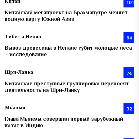
Китай
101
Китайский мегапроект на Брахмапутре меняет
водную карту Южной Азии
Тибет и Непал
94
Вывоз древесины в Непале губит молодые леса
– исследование
Шри-Ланка
74
Китайские преступные группировки переносят
деятельность на Шри-Ланку
Мьянма
32
Глава Мьянмы совершил первый зарубежный
визит в Индию