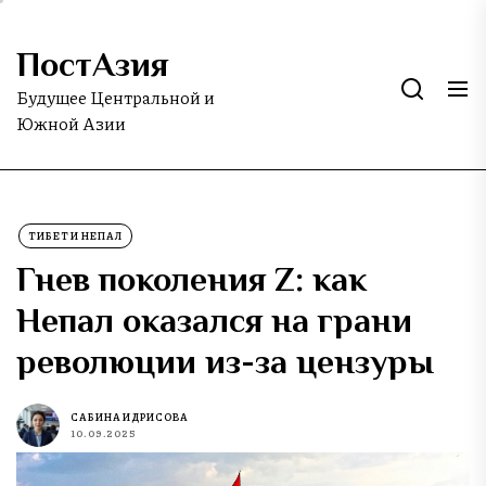
Skip
to
ПостАзия
the
content
Будущее Центральной и
Южной Азии
ТИБЕТ И НЕПАЛ
Гнев поколения Z: как
Непал оказался на грани
революции из-за цензуры
САБИНА ИДРИСОВА
10.09.2025