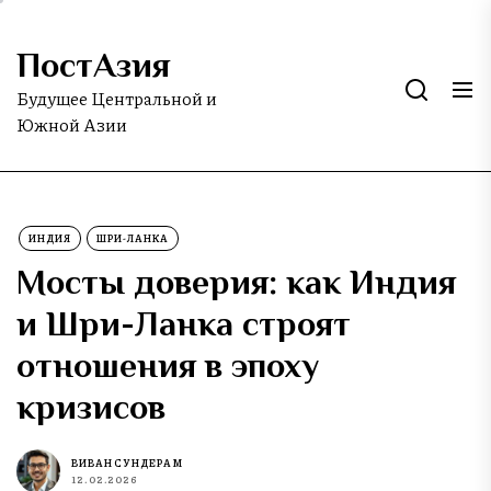
Skip
to
ПостАзия
the
content
Будущее Центральной и
Южной Азии
ИНДИЯ
ШРИ-ЛАНКА
Мосты доверия: как Индия
и Шри-Ланка строят
отношения в эпоху
кризисов
ВИВАН СУНДЕРАМ
12.02.2026