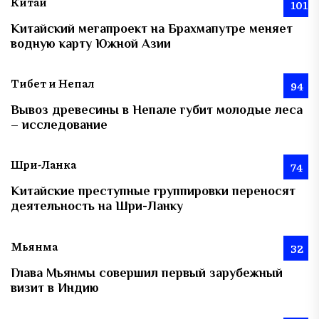
Китай
101
Китайский мегапроект на Брахмапутре меняет
водную карту Южной Азии
Тибет и Непал
94
Вывоз древесины в Непале губит молодые леса
– исследование
Шри-Ланка
74
Китайские преступные группировки переносят
деятельность на Шри-Ланку
Мьянма
32
Глава Мьянмы совершил первый зарубежный
визит в Индию