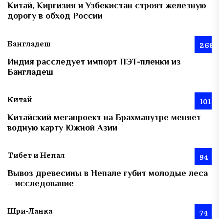
Китай, Киргизия и Узбекистан строят железную
дорогу в обход России
Бангладеш
268
Индия расследует импорт ПЭТ-пленки из
Бангладеш
Китай
101
Китайский мегапроект на Брахмапутре меняет
водную карту Южной Азии
Тибет и Непал
94
Вывоз древесины в Непале губит молодые леса
– исследование
Шри-Ланка
74