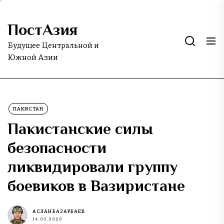
Skip
to
ПостАзия
the
content
Будущее Центральной и
Южной Азии
ПАКИСТАН
Пакистанские силы
безопасности
ликвидировали группу
боевиков в Вазиристане
АСЛАН БАЗАРБАЕВ
14.03.2026