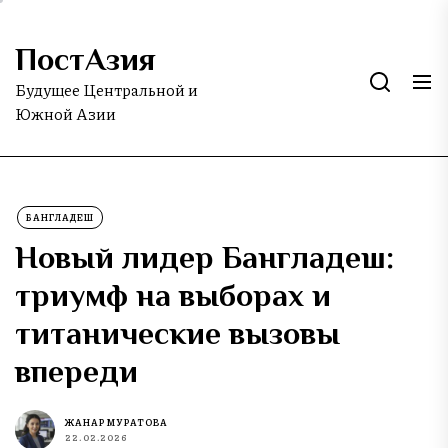
Skip
to
ПостАзия
the
content
Будущее Центральной и
Южной Азии
БАНГЛАДЕШ
Новый лидер Бангладеш:
триумф на выборах и
титанические вызовы
впереди
ЖАНАР МУРАТОВА
22.02.2026