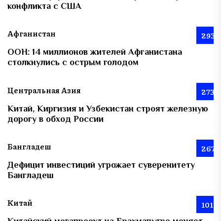
конфликта с США
Афганистан
293
ООН: 14 миллионов жителей Афганистана
столкнулись с острым голодом
Центральная Азия
273
Китай, Киргизия и Узбекистан строят железную
дорогу в обход России
Бангладеш
267
Дефицит инвестиций угрожает суверенитету
Бангладеш
Китай
101
Китайский мегапроект на Брахмапутре меняет