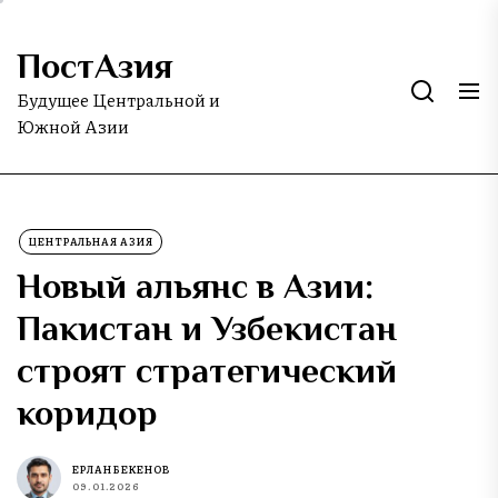
Skip
to
ПостАзия
the
content
Будущее Центральной и
Южной Азии
ЦЕНТРАЛЬНАЯ АЗИЯ
Новый альянс в Азии:
Пакистан и Узбекистан
строят стратегический
коридор
ЕРЛАН БЕКЕНОВ
09.01.2026