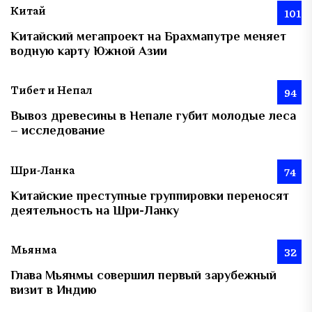
Китай
101
Китайский мегапроект на Брахмапутре меняет
водную карту Южной Азии
Тибет и Непал
94
Вывоз древесины в Непале губит молодые леса
– исследование
Шри-Ланка
74
Китайские преступные группировки переносят
деятельность на Шри-Ланку
Мьянма
32
Глава Мьянмы совершил первый зарубежный
визит в Индию