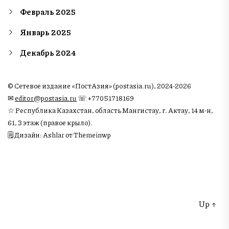
Февраль 2025
Январь 2025
Декабрь 2024
© Сетевое издание «ПостАзия» (postasia.ru), 2024-2026
✉︎
editor@postasia.ru
☏ +77051718169
☆ Республика Казахстан, область Мангистау, г. Актау, 14 м-н,
61, 3 этаж (правое крыло).
🗒 Дизайн: Ashlar от Themeinwp
Up
↑