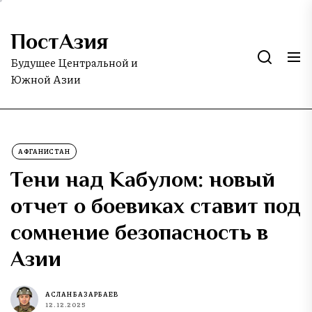
Skip
to
ПостАзия
the
content
Будущее Центральной и
Южной Азии
АФГАНИСТАН
Тени над Кабулом: новый
отчет о боевиках ставит под
сомнение безопасность в
Азии
АСЛАН БАЗАРБАЕВ
12.12.2025