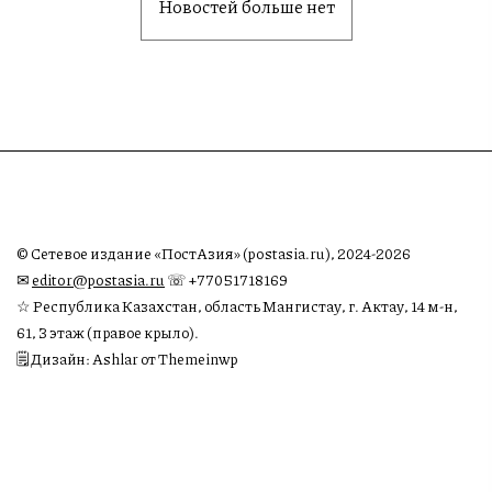
Новостей больше нет
© Сетевое издание «ПостАзия» (postasia.ru), 2024-2026
✉︎
editor@postasia.ru
☏ +77051718169
☆ Республика Казахстан, область Мангистау, г. Актау, 14 м-н,
61, 3 этаж (правое крыло).
🗒 Дизайн: Ashlar от Themeinwp