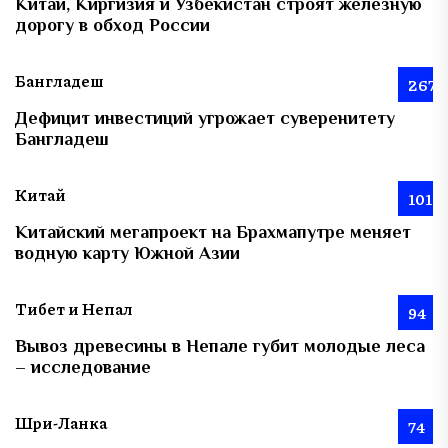
Китай, Киргизия и Узбекистан строят железную
дорогу в обход России
Бангладеш
267
Дефицит инвестиций угрожает суверенитету
Бангладеш
Китай
101
Китайский мегапроект на Брахмапутре меняет
водную карту Южной Азии
Тибет и Непал
94
Вывоз древесины в Непале губит молодые леса
– исследование
Шри-Ланка
74