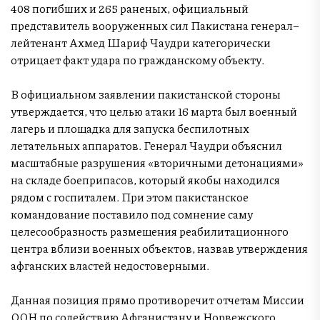
408 погибших и 265 раненых, официальный
представитель вооруженных сил Пакистана генерал–
лейтенант Ахмед Шариф Чаудри категорически
отрицает факт удара по гражданскому объекту.
В официальном заявлении пакистанской стороны
утверждается, что целью атаки 16 марта был военный
лагерь и площадка для запуска беспилотных
летательных аппаратов. Генерал Чаудри объяснил
масштабные разрушения «вторичными детонациями»
на складе боеприпасов, который якобы находился
рядом с госпиталем. При этом пакистанское
командование поставило под сомнение саму
целесообразность размещения реабилитационного
центра вблизи военных объектов, назвав утверждения
афганских властей недостоверными.
Данная позиция прямо противоречит отчетам Миссии
ООН по содействию Афганистану и Норвежского