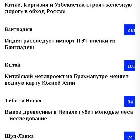
Китай, Киргизия и Узбекистан строят железную
дорогу в обход России
Бангладеш
268
Индия расследует импорт ПЭТ-пленки из
Бангладеш
Китай
101
Китайский мегапроект на Брахмапутре меняет
водную карту Южной Азии
Тибет и Непал
94
Вывоз древесины в Непале губит молодые леса
– исследование
Шри-Ланка
74