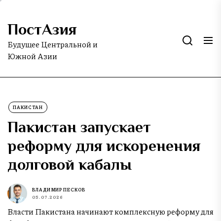
Skip
to
ПостАзия
the
content
Будущее Центральной и
Южной Азии
ПАКИСТАН
Пакистан запускает
реформу для искоренения
долговой кабалы
ВЛАДИМИР ПЕСКОВ
05.07.2026
Власти Пакистана начинают комплексную реформу для