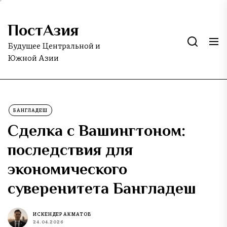
Skip
to
ПостАзия
the
content
Будущее Центральной и
Южной Азии
БАНГЛАДЕШ
Сделка с Вашингтоном:
последствия для
экономического
суверенитета Бангладеш
ИСКЕНДЕР АКМАТОВ
24.04.2026