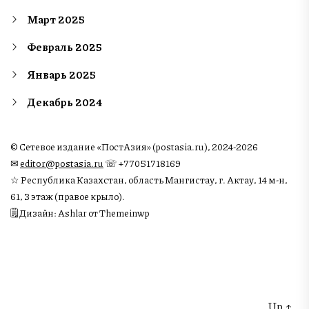
Март 2025
Февраль 2025
Январь 2025
Декабрь 2024
© Сетевое издание «ПостАзия» (postasia.ru), 2024-2026
✉︎
editor@postasia.ru
☏ +77051718169
☆ Республика Казахстан, область Мангистау, г. Актау, 14 м-н,
61, 3 этаж (правое крыло).
🗒 Дизайн: Ashlar от Themeinwp
Up
↑