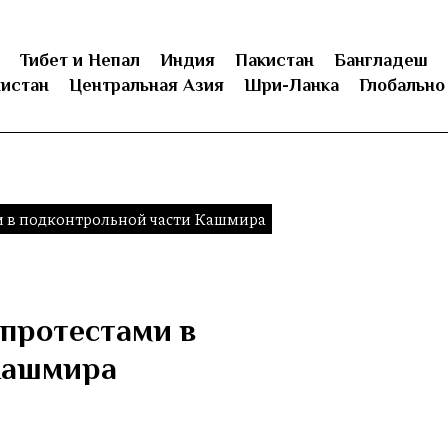
Тибет и Непал
Индия
Пакистан
Бангладеш
истан
Центральная Азия
Шри-Ланка
Глобально
и в подконтрольной части Кашмира
 протестами в
Кашмира