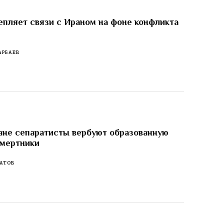
епляет связи с Ираном на фоне конфликта
АРБАЕВ
не сепаратисты вербуют образованную
смертники
АТОВ