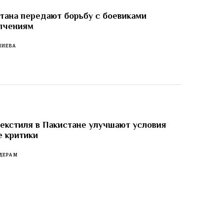
тана передают борьбу с боевиками
лчениям
ЛИЕВА
екстиля в Пакистане улучшают условия
е критики
ДЕРАМ