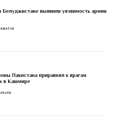
в Белуджистане выявили уязвимость армии
АКМАТОВ
оны Пакистана приравнял к врагам
х в Кашмире
АРБАЕВ