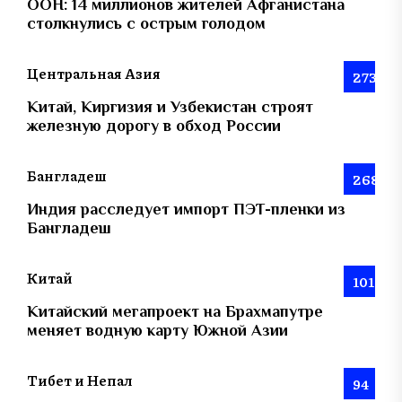
ООН: 14 миллионов жителей Афганистана
столкнулись с острым голодом
Центральная Азия
273
Китай, Киргизия и Узбекистан строят
железную дорогу в обход России
Бангладеш
268
Индия расследует импорт ПЭТ-пленки из
Бангладеш
Китай
101
Китайский мегапроект на Брахмапутре
меняет водную карту Южной Азии
Тибет и Непал
94