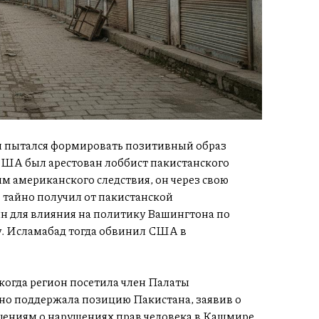
и пытался формировать позитивный образ
 США был арестован лоббист пакистанского
 американского следствия, он через свою
тайно получил от пакистанской
лн для влияния на политику Вашингтона по
. Исламабад тогда обвинил США в
когда регион посетила член Палаты
о поддержала позицию Пакистана, заявив о
ениям о нарушениях прав человека в Кашмире.