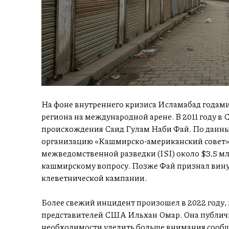
На фоне внутреннего кризиса Исламабад годам
региона на международной арене. В 2011 году в
происхождения Саид Гулам Наби Фай. По данным
организацию «Кашмирско-американский совет» 
межведомственной разведки (ISI) около $3,5 м
кашмирскому вопросу. Позже Фай признал вину
клеветнической кампании.
Более свежий инцидент произошел в 2022 году, 
представителей США Ильхан Омар. Она публичн
необходимости уделить больше внимания сообщ