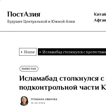
Skip
to
ПостАзия
the
Китай
content
Афган
Будущее Центральной и Южной Азии
Home
Исламабад столкнулся с протестам
ПАКИСТАН
Исламабад столкнулся с
подконтрольной части 
ГУЛЬНАРА ОМАРОВА
18.06.2026