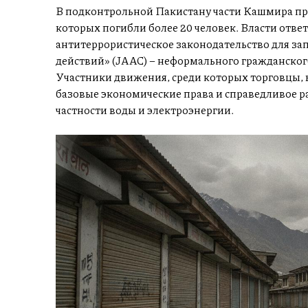
В подконтрольной Пакистану части Кашмира про
которых погибли более 20 человек. Власти отве
антитеррористическое законодательство для за
действий» (JAAC) – неформального гражданског
Участники движения, среди которых торговцы, ю
базовые экономические права и справедливое ра
частности воды и электроэнергии.