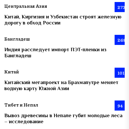
Центральная Азия
273
Китай, Киргизия и Узбекистан строят железную
дорогу в обход России
Бангладеш
268
Индия расследует импорт ПЭТ-пленки из
Бангладеш
Китай
101
Китайский мегапроект на Брахмапутре меняет
водную карту Южной Азии
Тибет и Непал
94
Вывоз древесины в Непале губит молодые леса
– исследование