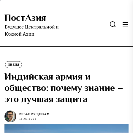
Skip
to
ПостАзия
the
content
Будущее Центральной и
Южной Азии
ИНДИЯ
Индийская армия и
общество: почему знание –
это лучшая защита
ВИВАН СУНДЕРАМ
16.01.2026