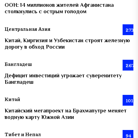
ООН: 14 миллионов жителей Афганистана
столкнулись с острым голодом
Центральная Азия
273
Китай, Киргизия и Узбекистан строят железную
дорогу в обход России
Бангладеш
267
Дефицит инвестиций угрожает суверенитету
Бангладеш
Китай
101
Китайский мегапроект на Брахмапутре меняет
водную карту Южной Азии
Тибет и Непал
94