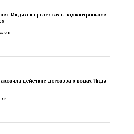
нит Индию в протестах в подконтрольной
ра
ДЕРАМ
ановила действие договора о водах Инда
м
ЕНОВ