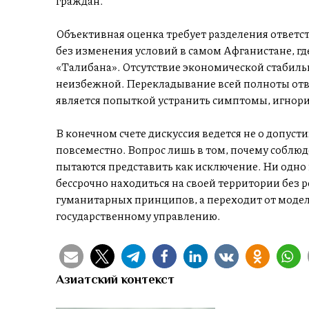
граждан.
Объективная оценка требует разделения ответ
без изменения условий в самом Афганистане, гд
«Талибана». Отсутствие экономической стабиль
неизбежной. Перекладывание всей полноты отв
является попыткой устранить симптомы, игнори
В конечном счете дискуссия ведется не о допуст
повсеместно. Вопрос лишь в том, почему собл
пытаются представить как исключение. Ни одно
бессрочно находиться на своей территории без 
гуманитарных принципов, а переходит от моде
государственному управлению.
Азиатский контекст