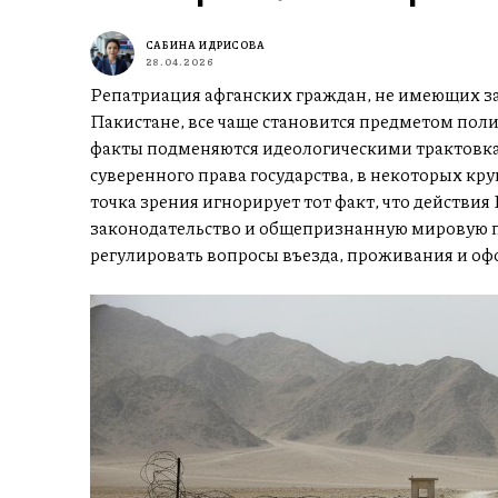
САБИНА ИДРИСОВА
28.04.2026
Репатриация афганских граждан, не имеющих з
Пакистане, все чаще становится предметом пол
факты подменяются идеологическими трактовками
суверенного права государства, в некоторых кру
точка зрения игнорирует тот факт, что действи
законодательство и общепризнанную мировую п
регулировать вопросы въезда, проживания и о