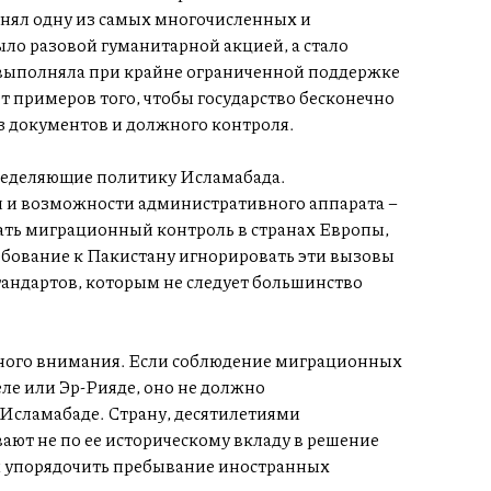
нял одну из самых многочисленных и
ло разовой гуманитарной акцией, а стало
а выполняла при крайне ограниченной поддержке
т примеров того, чтобы государство бесконечно
з документов и должного контроля.
пределяющие политику Исламабада.
и и возможности административного аппарата –
чать миграционный контроль в странах Европы,
ебование к Пакистану игнорировать эти вызовы
андартов, которым не следует большинство
ного внимания. Если соблюдение миграционных
ле или Эр-Рияде, оно не должно
 Исламабаде. Страну, десятилетиями
ют не по ее историческому вкладу в решение
м упорядочить пребывание иностранных