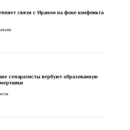
епляет связи с Ираном на фоне конфликта
АРБАЕВ
не сепаратисты вербуют образованную
смертники
АТОВ