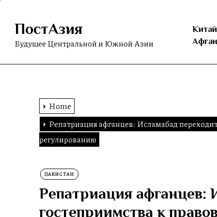
Skip
to
ПостАзия
the
Китай
content
Афган
Будущее Центральной и Южной Азии
Home
Репатриация афганцев: Исламабад переходит
регулированию
ПАКИСТАН
Репатриация афганцев: 
гостеприимства к право