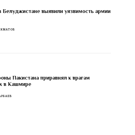
в Белуджистане выявили уязвимость армии
АКМАТОВ
оны Пакистана приравнял к врагам
х в Кашмире
АРБАЕВ