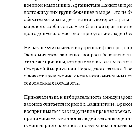
военной кампании в Афганистане Пакистан при
долгоживущих групп беженцев в мире. Это не бы
обязательством на десятилетия, которое стран
мирового сообщества. В глобальной практике не
долго допускало массовое присутствие людей бе
Нельзя не учитывать и внутренние факторы, о
Экономическое давление, вопросы безопасност
это те же причины, которые заставляют ужесто
Северной Америки или Персидского залива. Тр
означает применение к нему исключительных ст
современных государств.
Примечательна и избирательность международ
законов считается нормой в Вашингтоне, Брюссе
восприниматься как нарушение прав человека в
принимавшую миллионы людей, сегодня оценива
гуманитарного кризиса, а по текущим попытка