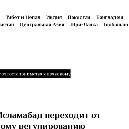
Тибет и Непал
Индия
Пакистан
Бангладеш
истан
Центральная Азия
Шри-Ланка
Глобально
 от гостеприимства к правовому
Исламабад переходит от
вому регулированию