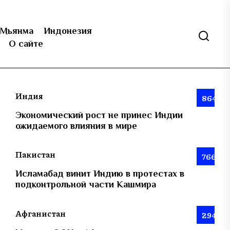
Мьянма
Индонезия
О сайте
Индия
864
Экономический рост не принес Индии
ожидаемого влияния в мире
Пакистан
766
Исламабад винит Индию в протестах в
подконтрольной части Кашмира
Афганистан
294